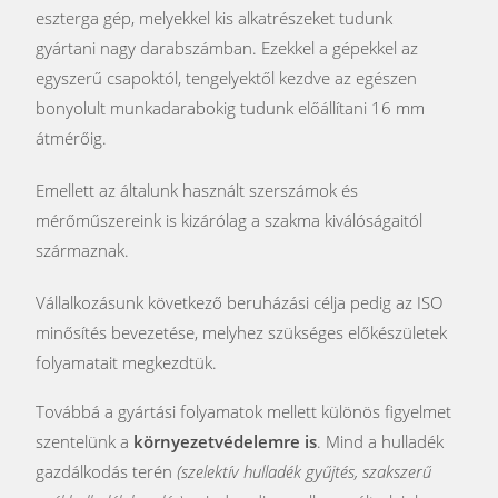
eszterga gép, melyekkel kis alkatrészeket tudunk
gyártani nagy darabszámban. Ezekkel a gépekkel az
egyszerű csapoktól, tengelyektől kezdve az egészen
bonyolult munkadarabokig tudunk előállítani 16 mm
átmérőig.
Emellett az általunk használt szerszámok és
mérőműszereink is kizárólag a szakma kiválóságaitól
származnak.
Vállalkozásunk következő beruházási célja pedig az ISO
minősítés bevezetése, melyhez szükséges előkészületek
folyamatait megkezdtük.
Továbbá a gyártási folyamatok mellett különös figyelmet
szentelünk a
környezetvédelemre is
. Mind a hulladék
gazdálkodás terén
(szelektív hulladék gyűjtés, szakszerű