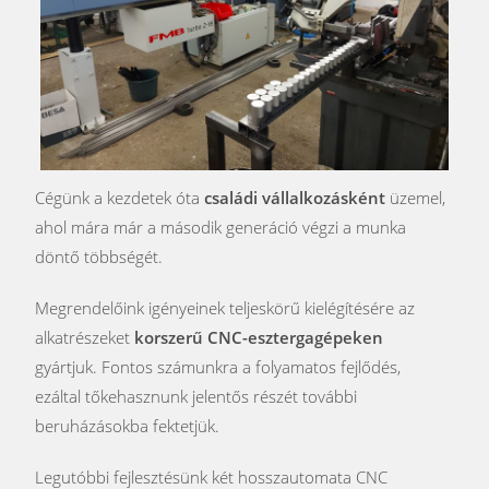
Cégünk a kezdetek óta
családi vállalkozásként
üzemel,
ahol mára már a második generáció végzi a munka
döntő többségét.
Megrendelőink igényeinek teljeskörű kielégítésére az
alkatrészeket
korszerű CNC-esztergagépeken
gyártjuk. Fontos számunkra a folyamatos fejlődés,
ezáltal tőkehasznunk jelentős részét további
beruházásokba fektetjük.
Legutóbbi fejlesztésünk két hosszautomata CNC