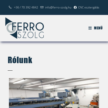
+36 / 70 392 4842
info@ferro-szolg.hu
CNC esztergálás
MENÜ
Rólunk