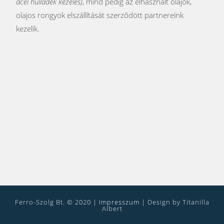
acél hulladék kezelés)
, mind pedig az elhasznált olajok,
olajos rongyok elszállítását szerződött partnereink
kezelik.
Ferro-Szolg Bt. © 2020 |
Impresszum
| Design by Titanilla
Albert